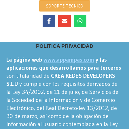
SOPORTE TÉCNICO
POLITICA PRIVACIDAD
La página web
www.appampas.com
y las
aplicaciones que desarrollamos para terceros
son titularidad de
CREA REDES DEVELOPERS
S.L.U
y cumple con los requisitos derivados de
la Ley 34/2002, de 11 de julio, de Servicios de
la Sociedad de la Información y de Comercio
Electrónico, del Real Decreto-ley 13/2012, de
30 de marzo, así como de la obligación de
Información al usuario contemplada en la Ley