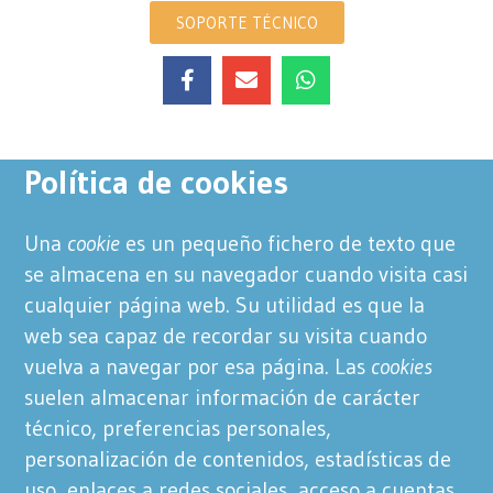
SOPORTE TÉCNICO
Política de cookies
Una
cookie
es un pequeño fichero de texto que
se almacena en su navegador cuando visita casi
cualquier página web. Su utilidad es que la
web sea capaz de recordar su visita cuando
vuelva a navegar por esa página. Las
cookies
suelen almacenar información de carácter
técnico, preferencias personales,
personalización de contenidos, estadísticas de
uso, enlaces a redes sociales, acceso a cuentas